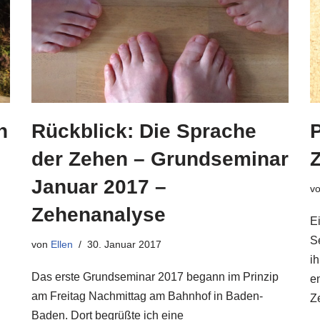
n
Rückblick: Die Sprache
P
der Zehen – Grundseminar
Januar 2017 –
v
Zehenanalyse
E
S
von
Ellen
30. Januar 2017
i
Das erste Grundseminar 2017 begann im Prinzip
e
am Freitag Nachmittag am Bahnhof in Baden-
Z
Baden. Dort begrüßte ich eine