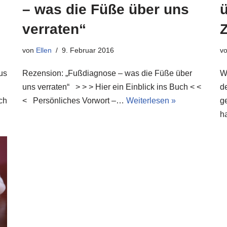
– was die Füße über uns
ü
verraten“
von
Ellen
9. Februar 2016
v
us
Rezension: „Fußdiagnose – was die Füße über
W
uns verraten“ > > > Hier ein Einblick ins Buch < <
d
ch
< Persönliches Vorwort –…
Weiterlesen »
g
h